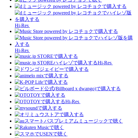
Hi-Res
Hi-Res
Hi-Res
Hi-Res