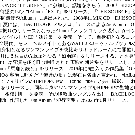
ーズ「CONCRETE GREEN」に参加し、話題をさらう。2006年SE
1stソロAlbum「EXIT」をリリース。「THE SOURCE」誌に 
lbum」に選出された。 2008年にMIX CD「DJ ISSO PRES
8年夏には、 BACHLOGICフルプロデュースによる2ndAlbum
年振りのリリースとなったAlbum「メランコリック現代」がイン
をコンパイルしたEP「断片集」を発売。そして、自身初となるコンセプトA
ック現代」をレーベルメイトであるWATT a.k.aヨッテルブッテルが全
には自身初となるワンマンライブを恵比寿リキッドルームにて開
目のAlbumとなる「如雨露」をリリースすることを発表。なお、20
スした。2015年には客演を多く呼び制作された実験的断片集をリリースし、2
bum「馬鹿と鋏と」をリリース。2019年に9曲入りの作品集「O.
客演に呼んだ「俺達の唄」は現在も名曲と言われ、同Album収録曲の
ピンのHIPHOP Crew 「Tondo Tribe」と共に撮
」をリリースし、同年自身のワンマンライブをHIPHOPの聖地と呼ばれ
「相模川町」を発表。その後数曲シングルを出し、BACHLO
詞した10th Album「犯行声明」は2023年6月リリース。