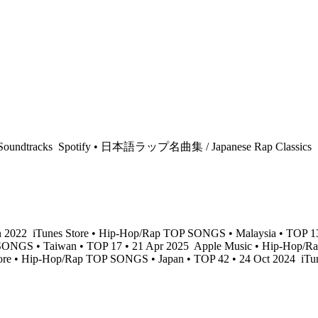
 Soundtracks
Spotify • 日本語ラップ名曲集 / Japanese Rap Classics
n 2022
iTunes Store • Hip-Hop/Rap TOP SONGS • Malaysia • TOP 1
SONGS • Taiwan • TOP 17 • 21 Apr 2025
Apple Music • Hip-Hop/Ra
ore • Hip-Hop/Rap TOP SONGS • Japan • TOP 42 • 24 Oct 2024
iTun