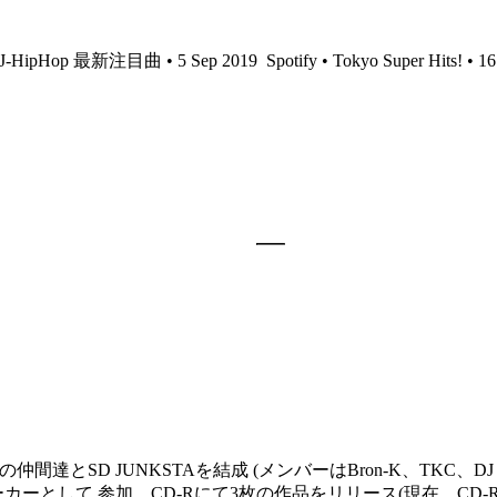
ct: J-HipHop 最新注目曲 • 5 Sep 2019
Spotify • Tokyo Super Hits! • 1
の仲間達とSD JUNKSTAを結成 (メンバーはBron-K、TKC、DJ 
クメーカーとして 参加。CD-Rにて3枚の作品をリリース(現在、