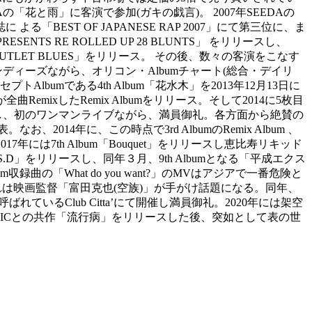
EDAの「花と雨」に客演で参加(ガキの戯言)。 2007年SEEDAの
よる「BEST OF JAPANESE RAP 2007」にて第三位に、ま
ENTS RE ROLLED UP 28 BLUNTS」 をリリースし、
「OUTLET BLUES」をリリース。 その後、数々の客演をこなす
ディーズながら、オリコン・Albumチャート(総合・デイリ
lbumである4th Album「花水木」を2013年12月13日に
曲RemixしたRemix Albumをリリース。そして2014に5枚目
催し、初のワンマンライブながら、満員御礼。各方面から絶賛の
14年に、この時点で3rd AlbumのRemix Album 、
017年には7th Album「Bouquet」をリリースし恵比寿リキッド
S.D」をリリースし、同年３月、9th Albumとなる「平成エクス
「What do you want?」のMVはアジアで一番危険と
影。これは映画監督「富田克也(空族)」が手がけ話題になる。同年、
ているClub Citta’にて開催し満員御礼。2020年には架空
GICとの共作「流行病」をリリースした後、突如として表の世