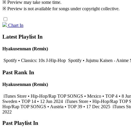
※ Preview may take some time.
※ Preview is not available for songs under copyright collective.
Chart In
Latest Playlist In
Hyakusenman (Remix)
Spotify • Classics: 10s J-Hip-Hop
Spotify • Jujutsu Kaisen - Anime
Past Rank In
Hyakusenman (Remix)
iTunes Store • Hip-Hop/Rap TOP SONGS • Mexico • TOP 4 • 8 Ju
Sweden • TOP 14 • 12 Jun 2024
iTunes Store • Hip-Hop/Rap TOP 
Hop/Rap TOP SONGS • Austria • TOP 39 • 17 Dec 2025
iTunes St
2022
Past Playlist In