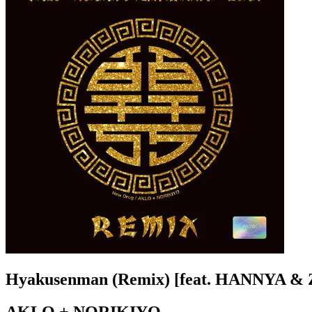
Hyakusenman (Remix) [feat. HANNYA &
AKLO + NORIKIYO