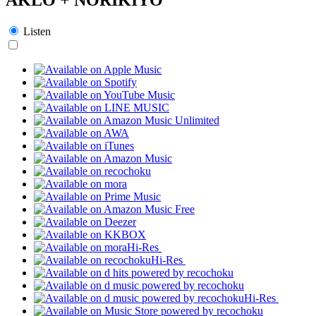
Listen
Hi-Res
Hi-Res
Hi-Res