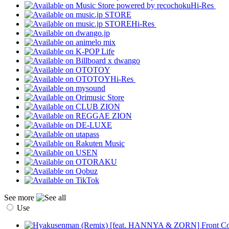
Hi-Res
Hi-Res
Hi-Res
See more
Use