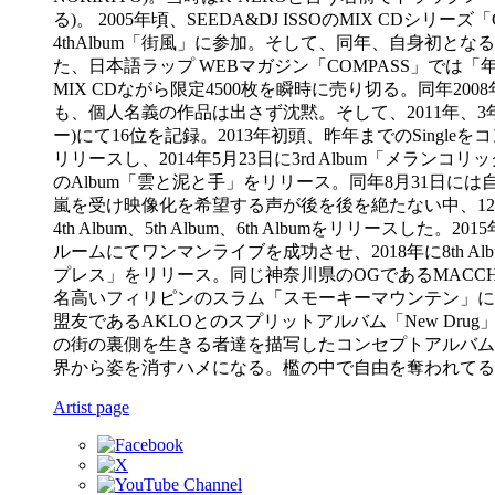
る)。 2005年頃、SEEDA&DJ ISSOのMIX CDシリ
4thAlbum「街風」に参加。そして、同年、自身初となる待望の
た、日本語ラップ WEBマガジン「COMPASS」では「年間最優秀A
MIX CDながら限定4500枚を瞬時に売り切る。同年200
も、個人名義の作品は出さず沈黙。そして、2011年、3
ー)にて16位を記録。2013年初頭、昨年までのSingle
リリースし、2014年5月23日に3rd Album「メランコリ
のAlbum「雲と泥と手」をリリース。同年8月31日
嵐を受け映像化を希望する声が後を後を絶たない中、12月に６枚
4th Album、5th Album、6th Albumをリリー
ルームにてワンマンライブを成功させ、2018年に8th Al
プレス」をリリース。同じ神奈川県のOGであるMACCHOを
名高いフィリピンのスラム「スモーキーマウンテン」にてフィリ
盟友であるAKLOとのスプリットアルバム「New Drug
の街の裏側を生きる者達を描写したコンセプトアルバム
界から姿を消すハメになる。檻の中で自由を奪われてる間に作
Artist page