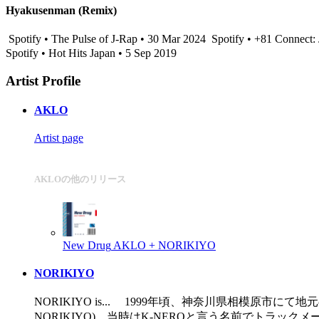
Hyakusenman (Remix)
Spotify • The Pulse of J-Rap • 30 Mar 2024
Spotify • +81 Conne
Spotify • Hot Hits Japan • 5 Sep 2019
Artist Profile
AKLO
Artist page
AKLOの他のリリース
New Drug
AKLO + NORIKIYO
NORIKIYO
NORIKIYO is... 1999年頃、神奈川県相模原市にて地元
NORIKIYO)。当時はK-NEROと言う名前でトラッ