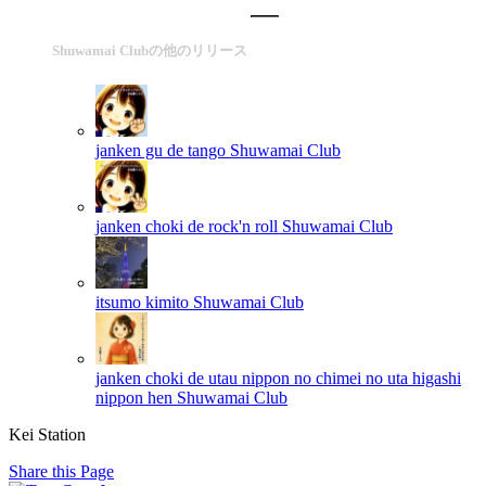
Shuwamai Clubの他のリリース
janken gu de tango
Shuwamai Club
janken choki de rock'n roll
Shuwamai Club
itsumo kimito
Shuwamai Club
janken choki de utau nippon no chimei no uta higashi
nippon hen
Shuwamai Club
Kei Station
Share this Page