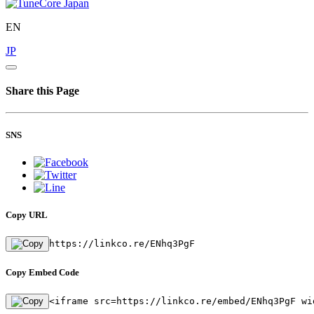
EN
JP
Share this Page
SNS
Copy URL
https://linkco.re/ENhq3PgF
Copy Embed Code
<iframe src=https://linkco.re/embed/ENhq3PgF wi