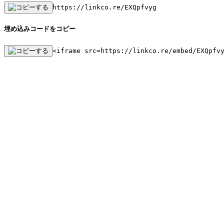
https://linkco.re/EXQpfvyg
埋め込みコードをコピー
<iframe src=https://linkco.re/embed/EXQpfv