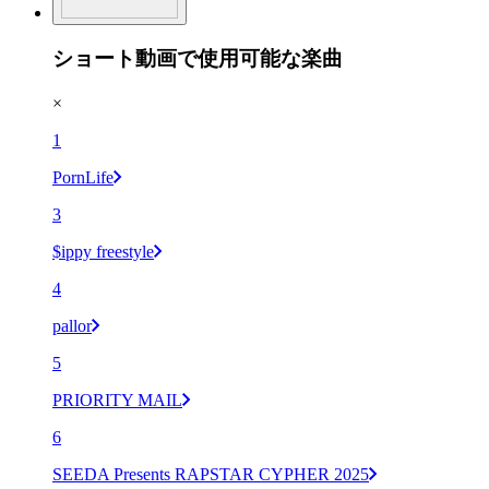
ショート動画で使用可能な楽曲
×
1
PornLife
3
$ippy freestyle
4
pallor
5
PRIORITY MAIL
6
SEEDA Presents RAPSTAR CYPHER 2025