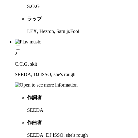
S.O.G
ラップ
LEX, Hezron, Saru jr.Fool
2
C.C.G. skit
SEEDA, DJ ISSO, she's rough
作詞者
SEEDA
作曲者
SEEDA, DJ ISSO, she's rough