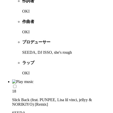
作詞者
OKI
作曲者
OKI
プロデューサー
SEEDA, DJ ISSO, she's rough
ラップ
OKI
18
Slick Back (feat. PUNPEE, Lisa lil vinci, jellyy &
NORIKIYO) [Remix]
SEEDA