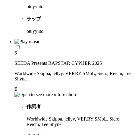
otuyyuto
ラップ
otuyyuto
6
SEEDA Presents RAPSTAR CYPHER 2025
Worldwide Skippa, jellyy, VERRY SMoL, Siero, Reichi, Tee
Shyne
E
作詞者
Worldwide Skippa, jellyy, VERRY SMoL, Siero,
Reichi, Tee Shyne