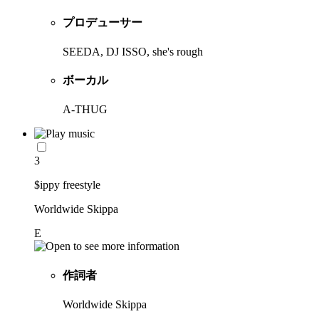
プロデューサー
SEEDA, DJ ISSO, she's rough
ボーカル
A-THUG
3
$ippy freestyle
Worldwide Skippa
E
作詞者
Worldwide Skippa