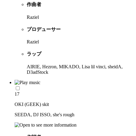
作曲者
Raziel
プロデューサー
Raziel
ラップ
AIRIE, Hezron, MIKADO, Lisa lil vinci, sheidA,
D3adStock
17
OKI (GEEK) skit
SEEDA, DJ ISSO, she's rough