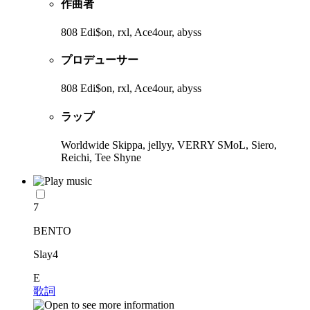
作曲者
808 Edi$on, rxl, Ace4our, abyss
プロデューサー
808 Edi$on, rxl, Ace4our, abyss
ラップ
Worldwide Skippa, jellyy, VERRY SMoL, Siero,
Reichi, Tee Shyne
7
BENTO
Slay4
E
歌詞