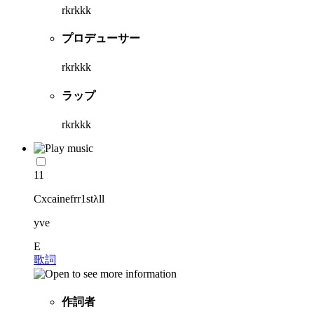
rkrkkk
プロデューサー
rkrkkk
ラップ
rkrkkk
11
Cxcainefrr1stλll
yve
E
歌詞
作詞者