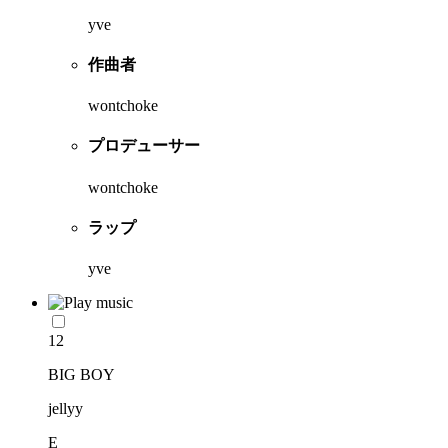
yve
作曲者
wontchoke
プロデューサー
wontchoke
ラップ
yve
12
BIG BOY
jellyy
E