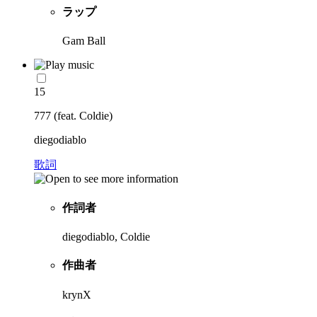
ラップ
Gam Ball
15
777 (feat. Coldie)
diegodiablo
歌詞
作詞者
diegodiablo, Coldie
作曲者
krynX