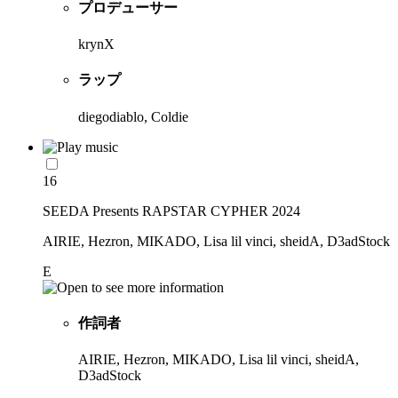
プロデューサー
krynX
ラップ
diegodiablo, Coldie
16
SEEDA Presents RAPSTAR CYPHER 2024
AIRIE, Hezron, MIKADO, Lisa lil vinci, sheidA, D3adStock
E
作詞者
AIRIE, Hezron, MIKADO, Lisa lil vinci, sheidA,
D3adStock