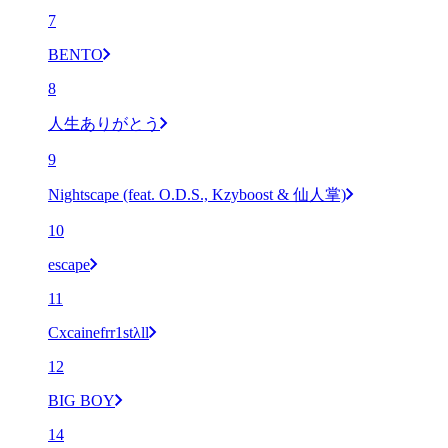
7
BENTO
8
人生ありがとう
9
Nightscape (feat. O.D.S., Kzyboost & 仙人掌)
10
escape
11
Cxcainefrr1stλll
12
BIG BOY
14