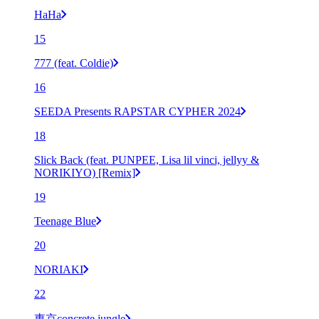
HaHa
15
777 (feat. Coldie)
16
SEEDA Presents RAPSTAR CYPHER 2024
18
Slick Back (feat. PUNPEE, Lisa lil vinci, jellyy &
NORIKIYO) [Remix]
19
Teenage Blue
20
NORIAKI
22
東京concrete jungle