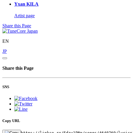
Yxan KILA
Artist page
Share this Page
EN
JP
Share this Page
SNS
Copy URL
https://linkco.re/Edzy1PNn/songs/4640769/lyrics