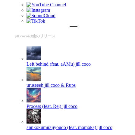
jill cocoの他のリリース
Left behind (feat. aAMu)
jill coco
uruseeeh
jill coco & Rups
Process (feat. Rei)
jill coco
annkokumiraijyoudo (feat. momoka)
jill coco