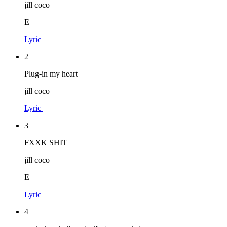
jill coco
E
Lyric
2
Plug-in my heart
jill coco
Lyric
3
FXXK SHIT
jill coco
E
Lyric
4