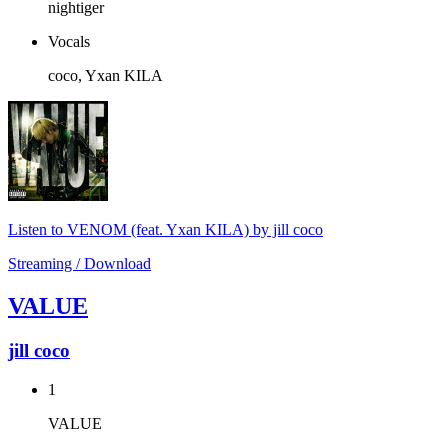
nightiger
Vocals
coco, Yxan KILA
Listen to VENOM (feat. Yxan KILA) by jill coco
Streaming / Download
VALUE
jill coco
1
VALUE