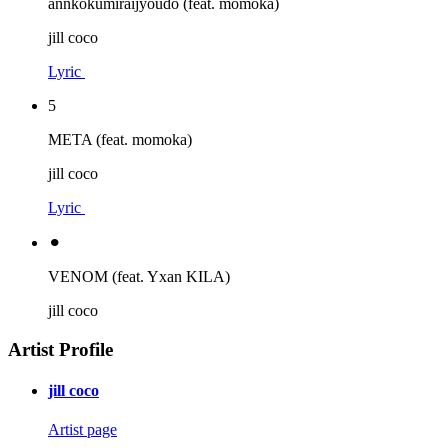
annkokumiraijyoudo (feat. momoka)
jill coco
Lyric
5
META (feat. momoka)
jill coco
Lyric
⚫︎
VENOM (feat. Yxan KILA)
jill coco
Artist Profile
jill coco
Artist page