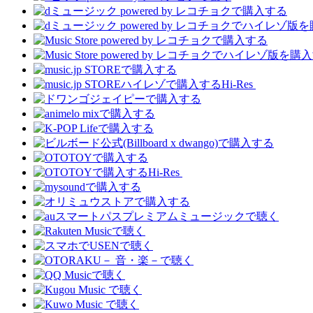
Hi-Res
Hi-Res