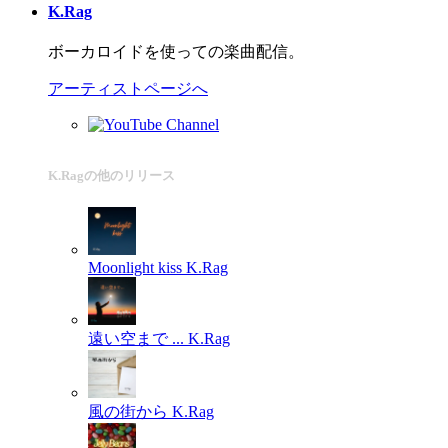
K.Rag
ボーカロイドを使っての楽曲配信。
アーティストページへ
K.Ragの他のリリース
Moonlight kiss
K.Rag
遠い空まで ...
K.Rag
風の街から
K.Rag