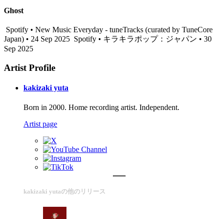
Ghost
Spotify • New Music Everyday - tuneTracks (curated by TuneCore
Japan) • 24 Sep 2025
Spotify • キラキラポップ：ジャパン • 30
Sep 2025
Artist Profile
kakizaki yuta
Born in 2000. Home recording artist. Independent.
Artist page
kakizaki yutaの他のリリース