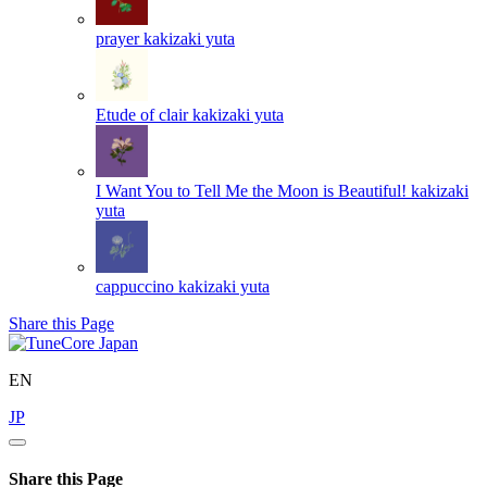
prayer
kakizaki yuta
Etude of clair
kakizaki yuta
I Want You to Tell Me the Moon is Beautiful!
kakizaki
yuta
cappuccino
kakizaki yuta
Share this Page
EN
JP
Share this Page