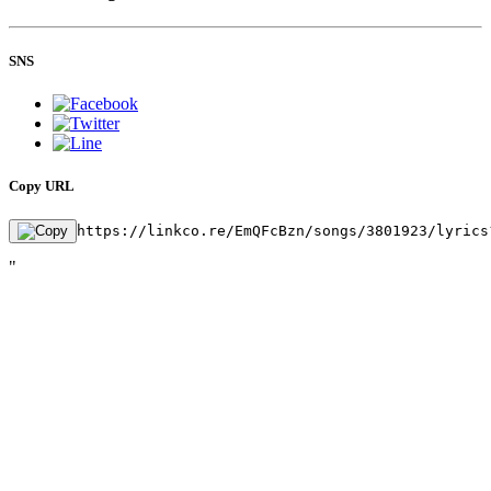
SNS
Copy URL
https://linkco.re/EmQFcBzn/songs/3801923/lyrics
"