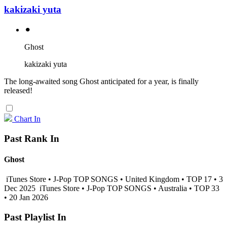
kakizaki yuta
⚫︎
Ghost
kakizaki yuta
The long-awaited song Ghost anticipated for a year, is finally
released!
Chart In
Past Rank In
Ghost
iTunes Store • J-Pop TOP SONGS • United Kingdom • TOP 17 • 3
Dec 2025
iTunes Store • J-Pop TOP SONGS • Australia • TOP 33
• 20 Jan 2026
Past Playlist In