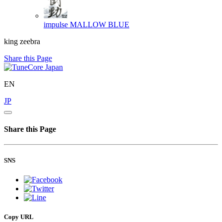
impulse
MALLOW BLUE
king zeebra
Share this Page
EN
JP
Share this Page
SNS
Copy URL