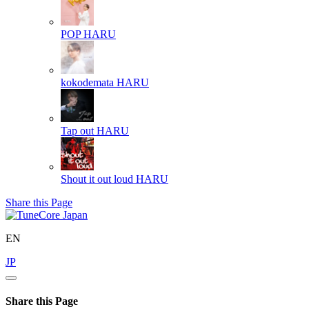
POP
HARU
kokodemata
HARU
Tap out
HARU
Shout it out loud
HARU
Share this Page
EN
JP
Share this Page