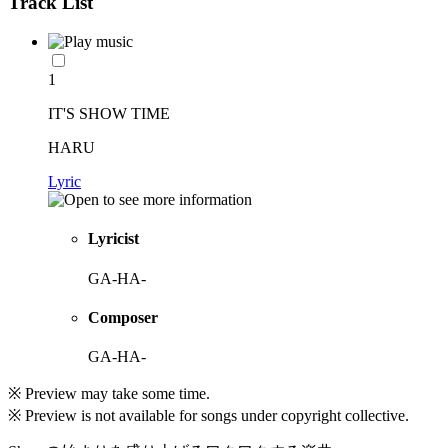
Track List
1
IT'S SHOW TIME
HARU
Lyric
Lyricist
GA-HA-
Composer
GA-HA-
※ Preview may take some time.
※ Preview is not available for songs under copyright collective.