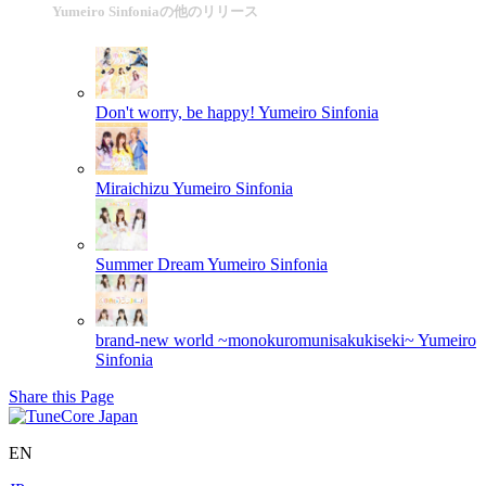
Yumeiro Sinfoniaの他のリリース
Don't worry, be happy!
Yumeiro Sinfonia
Miraichizu
Yumeiro Sinfonia
Summer Dream
Yumeiro Sinfonia
brand-new world ~monokuromunisakukiseki~
Yumeiro
Sinfonia
Share this Page
EN