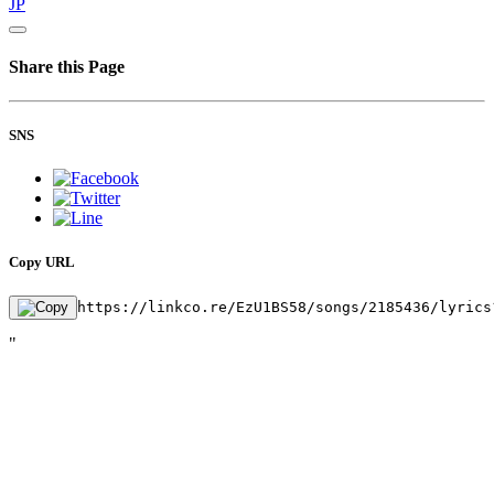
JP
Share this Page
SNS
Copy URL
https://linkco.re/EzU1BS58/songs/2185436/lyrics
"