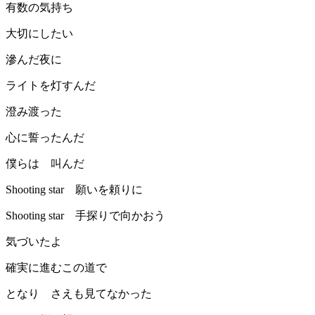
有数の気持ち
大切にしたい
滲んだ夜に
ライトを灯すんだ
澄み渡った
心に誓ったんだ
僕らは 叫んだ
Shooting star 願いを頼りに
Shooting star 手探りで向かおう
気づいたよ
確実に進むこの道で
となり さえも見てなかった