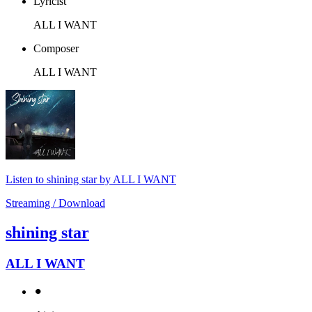
Lyricist
ALL I WANT
Composer
ALL I WANT
Listen to shining star by ALL I WANT
Streaming / Download
shining star
ALL I WANT
⚫︎