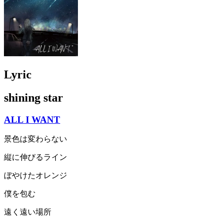
Lyric
shining star
ALL I WANT
景色は変わらない
縦に伸びるライン
ぼやけたオレンジ
僕を包む
遠く遠い場所