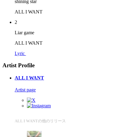
shining star
ALL I WANT
2
Liar game
ALL I WANT
Lyric
Artist Profile
ALL I WANT
Artist page
ALL I WANTの他のリリース