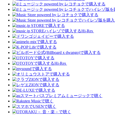
Hi-Res
Hi-Res