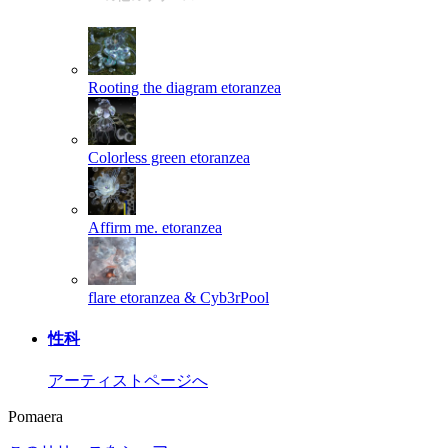
Rooting the diagram
etoranzea
Colorless green
etoranzea
Affirm me.
etoranzea
flare
etoranzea & Cyb3rPool
性科
アーティストページへ
Pomaera