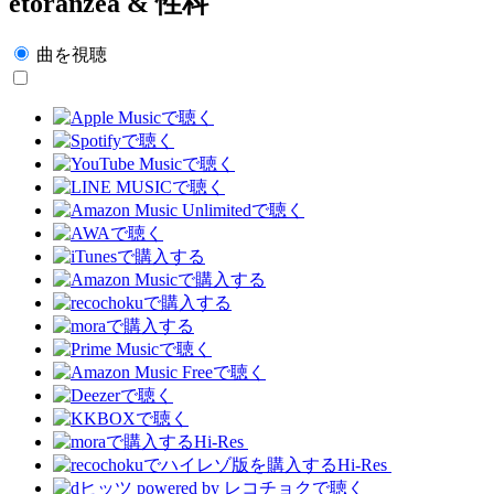
etoranzea & 性科
曲を視聴
Hi-Res
Hi-Res