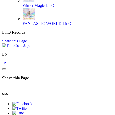
Winter Magic
LinQ
FANTASTIC WORLD
LinQ
LinQ Records
Share this Page
EN
JP
Share this Page
SNS