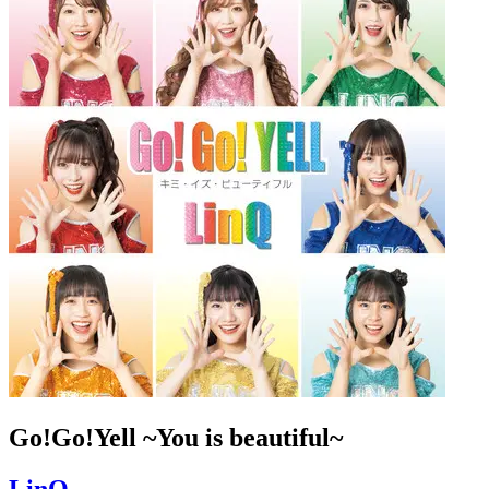
Go!Go!Yell ~You is beautiful~
LinQ