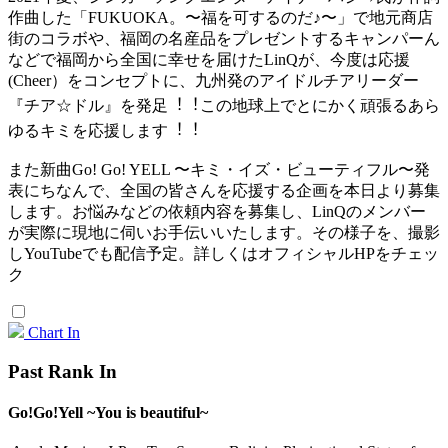
作曲した「FUKUOKA。〜福を可するのだ♪〜」で地元商店
街のコラボや、福岡の名産品をプレゼントするキャンパーん
などで福岡から全国に幸せを届けたLinQが、今度は応援
(Cheer）をコンセプトに、九州発のアイドルチアリーダー
『チア☆ドル』を発⾜︕︕この地球上でとにかく頑張るあら
ゆるキミを応援します︕︕
また新曲Go! Go! YELL 〜キミ・イズ・ビューティフル〜発
表にちなんで、全国の皆さんを応援する企画を本日より募集
します。お悩みなどの依頼内容を募集し、LinQのメンバー
が実際に現地に伺いお⼿伝いいたします。その様⼦を、撮影
しYouTubeでも配信予定。詳しくはオフィシャルHPをチェッ
ク
Chart In
Past Rank In
Go!Go!Yell ~You is beautiful~