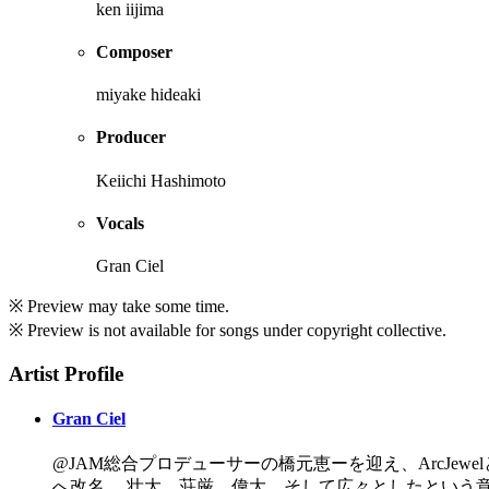
ken iijima
Composer
miyake hideaki
Producer
Keiichi Hashimoto
Vocals
Gran Ciel
※ Preview may take some time.
※ Preview is not available for songs under copyright collective.
Artist Profile
Gran Ciel
@JAM総合プロデューサーの橋元恵ーを迎え、ArcJewelと
へ改名。 壮大、荘厳、偉大、そして広々としたという意味