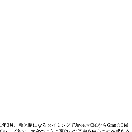
月、新体制になるタイミングでJewel☆CielからGran☆Ciel
せたグループ名で、大空のように爽やかな楽曲を中心に存在感ある