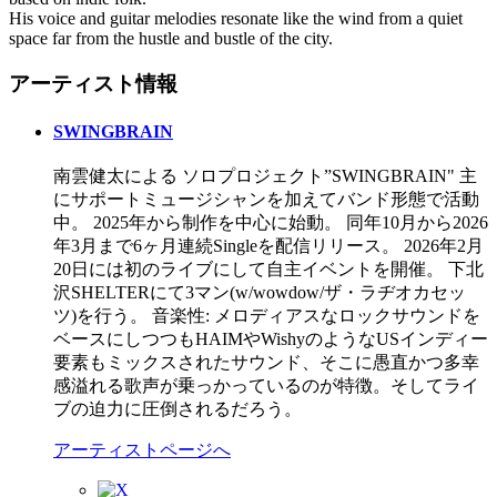
His voice and guitar melodies resonate like the wind from a quiet
space far from the hustle and bustle of the city.
アーティスト情報
SWINGBRAIN
南雲健太による ソロプロジェクト”SWINGBRAIN" 主
にサポートミュージシャンを加えてバンド形態で活動
中。 2025年から制作を中心に始動。 同年10月から2026
年3月まで6ヶ月連続Singleを配信リリース。 2026年2月
20日には初のライブにして自主イベントを開催。 下北
沢SHELTERにて3マン(w/wowdow/ザ・ラヂオカセッ
ツ)を行う。 音楽性: メロディアスなロックサウンドを
ベースにしつつもHAIMやWishyのようなUSインディー
要素もミックスされたサウンド、そこに愚直かつ多幸
感溢れる歌声が乗っかっているのが特徴。そしてライ
ブの迫力に圧倒されるだろう。
アーティストページへ