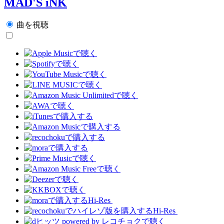
MAD'S iNK
曲を視聴
Hi-Res
Hi-Res