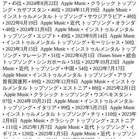
ア • 45位 • 2024年8月22日
Apple Music • クラシック トップソ
ング • カザフスタン • 46位 • 2024年11月19日
Apple Music •
インストゥルメンタル トップソング • サウジアラビア • 48位
• 2022年6月19日
Apple Music • 近代 トップソング • オランダ
• 48位 • 2024年11月6日
Apple Music • インストゥルメンタル
トップソング • エジプト • 49位 • 2023年9月14日
Apple Music
• インストゥルメンタル トップソング • モーリシャス • 50位
• 2023年3月15日
Apple Music • インストゥルメンタル トップ
ソング • マレーシア • 51位 • 2022年6月1日
iTunes Store • 総合
トップソング • シンガポール • 51位 • 2022年10月23日
Apple
Music • 近代 トップソング • 中国 • 54位 • 2022年7月17日
Apple Music • インストゥルメンタル トップソング • アラブ
首長国連邦 • 69位 • 2022年12月9日
Apple Music • インストゥ
ルメンタル トップソング • エストニア • 88位 • 2025年2月1日
Apple Music • クラシック トップソング • ウズベキスタン •
97位 • 2024年10月21日
Apple Music • インストゥルメンタル
トップソング • イタリア • 99位 • 2022年5月25日
Apple Music
• インストゥルメンタル トップソング • チリ • 110位 • 2023年
2月8日
Apple Music • クラシック トップソング • エストニア
• 111位 • 2025年1月7日
Apple Music • 近代 トップソング • イ
ギリス • 120位 • 2025年1月5日
Apple Music • 近代 トップソン