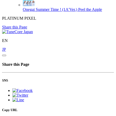
Onegai Summer Time ! (1A'Ver.)
Peel the Apple
PLATINUM PIXEL
Share this Page
EN
JP
Share this Page
SNS
Copy URL