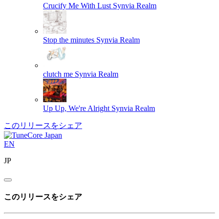
Crucify Me With Lust
Synvia Realm
Stop the minutes
Synvia Realm
clutch me
Synvia Realm
Up Up, We're Alright
Synvia Realm
このリリースをシェア
EN
JP
このリリースをシェア