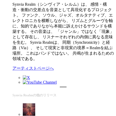
Synvia Realm（シンヴィア・レルム）は、 感情・構
造・衝動の交差点を音楽として具現化するプロジェク
ト。 ファンク、ソウル、ジャズ、オルタナティブ、エ
レクトロニカを横断しながら、 リズムとグルーヴを軸
に、知的でありながら本能に訴えかけるサウンドを構
築する。 その音楽は、 「ジャンル」ではなく「現象」
として存在し、 リスナーそれぞれの内側に異なる意味
を生む。 Synvia Realmは、 同期（Synchronicity）と経
路（Via）、 そして現実と非現実の境界＝Realmを結ぶ
場所。 これはバンドではない。 共鳴が生まれるための
領域である。
アーティストページへ
Synvia Realmの他のリリース