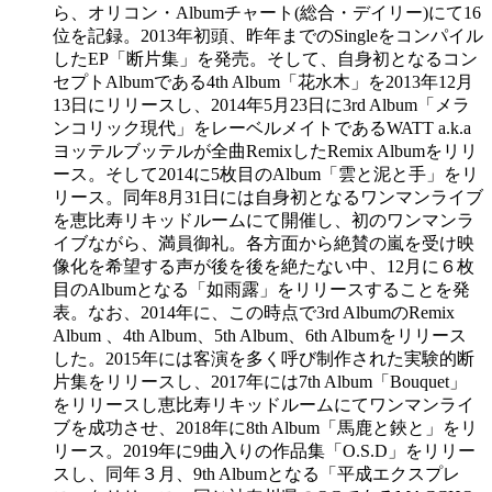
ら、オリコン・Albumチャート(総合・デイリー)にて16
位を記録。2013年初頭、昨年までのSingleをコンパイル
したEP「断片集」を発売。そして、自身初となるコン
セプトAlbumである4th Album「花水木」を2013年12月
13日にリリースし、2014年5月23日に3rd Album「メラ
ンコリック現代」をレーベルメイトであるWATT a.k.a
ヨッテルブッテルが全曲RemixしたRemix Albumをリリ
ース。そして2014に5枚目のAlbum「雲と泥と手」をリ
リース。同年8月31日には自身初となるワンマンライブ
を恵比寿リキッドルームにて開催し、初のワンマンラ
イブながら、満員御礼。各方面から絶賛の嵐を受け映
像化を希望する声が後を後を絶たない中、12月に６枚
目のAlbumとなる「如雨露」をリリースすることを発
表。なお、2014年に、この時点で3rd AlbumのRemix
Album 、4th Album、5th Album、6th Albumをリリース
した。2015年には客演を多く呼び制作された実験的断
片集をリリースし、2017年には7th Album「Bouquet」
をリリースし恵比寿リキッドルームにてワンマンライ
ブを成功させ、2018年に8th Album「馬鹿と鋏と」をリ
リース。2019年に9曲入りの作品集「O.S.D」をリリー
スし、同年３月、9th Albumとなる「平成エクスプレ