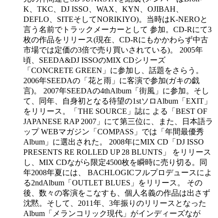
K、TKC、DJ ISSO、WAX、KYN、OJIBAH、
DEFLO、SITEそしてNORIKIYO)。当時はK-NEROと
言う名前でトラックメーカーとして 参加。CD-Rにて3
枚の作品をリリース(現在、CD-Rにもかかわらず中古
市場では定価の3倍で売り買いされている)。 2005年
頃、SEEDA&DJ ISSOのMIX CDシリーズ
「CONCRETE GREEN」に参加し、話題をさらう。
2006年SEEDAの「花と雨」に客演で参加(ガキの戯
言)。 2007年SEEDAの4thAlbum「街風」に参加。そし
て、同年、自身初となる待望の1stソロAlbum「EXIT」
をリリース。「THE SOURCE」誌に よる「BEST OF
JAPANESE RAP 2007」にて第三位に、また、日本語ラ
ップ WEBマガジン「COMPASS」では「年間最優秀
Album」に選出された。 2008年にMIX CD「DJ ISSO
PRESENTS RE ROLLED UP 28 BLUNTS」 をリリース
し、MIX CDながら限定4500枚を瞬時に売り切る。同
年2008年夏には、 BACHLOGICフルプロデュースによ
る2ndAlbum「OUTLET BLUES」をリリース。 その
後、数々の客演をこなすも、個人名義の作品は出さず
沈黙。そして、2011年、3年振りのリリースとなった
Album「メランコリック現代」がインディーズなが