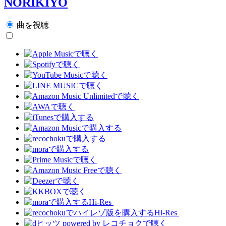
NORIKIYO
曲を視聴
Hi-Res
Hi-Res