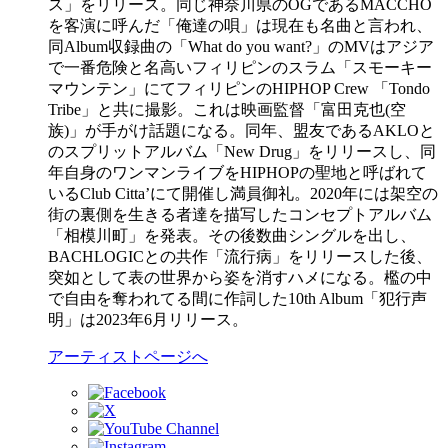
ス」をリリース。同じ神奈川県のOGであるMACCHO
を客演に呼んだ「俺達の唄」は現在も名曲と言われ、
同Album収録曲の「What do you want?」のMVはアジア
で一番危険と名高いフィリピンのスラム「スモーキー
マウンテン」にてフィリピンのHIPHOP Crew 「Tondo
Tribe」と共に撮影。これは映画監督「富田克也(空
族)」が手がけ話題になる。同年、盟友であるAKLOと
のスプリットアルバム「New Drug」をリリースし、同
年自身のワンマンライブをHIPHOPの聖地と呼ばれて
いるClub Citta’にて開催し満員御礼。2020年には架空の
街の裏側を生きる者達を描写したコンセプトアルバム
「相模川町」を発表。その後数曲シングルを出し、
BACHLOGICとの共作「流行病」をリリースした後、
突如として表の世界から姿を消すハメになる。檻の中
で自由を奪われてる間に作詞した10th Album「犯行声
明」は2023年6月リリース。
アーティストページへ