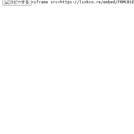
<iframe src=https://linkco.re/embed/FRMCB1