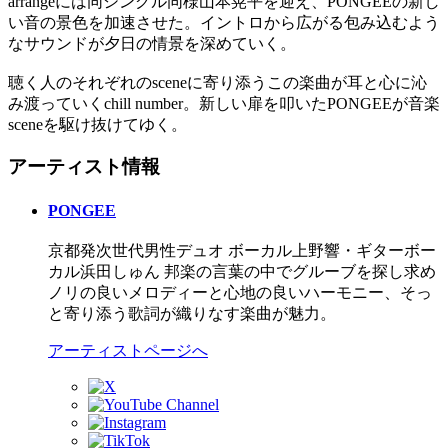
arrangeには同シングル同様山本晃平を迎え、PONGEEの新し
い音の景色を加速させた。イントロから広がる包み込むよう
なサウンドが夕日の情景を深めていく。
聴く人のそれぞれのsceneに寄り添うこの楽曲が耳と心に沁
み渡っていくchill number。新しい扉を叩いたPONGEEが音楽
sceneを駆け抜けてゆく。
アーティスト情報
PONGEE
京都発次世代男性デュオ ボーカル上野響・ギターボー
カル浜田しゅん 邦楽の言葉の中でグルーブを探し求め
ノリの良いメロディーと心地の良いハーモニー、そっ
と寄り添う歌詞が織りなす楽曲が魅力。
アーティストページへ