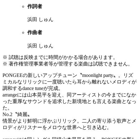
作詞者
浜田 しゅん
作曲者
浜田 しゅん
※ 試聴は反映までに時間がかかる場合があります。
※ 著作権管理事業者等が管理する楽曲は試聴できません。
PONGEEの新しいアップチューン〝moonlight party〟。リズ
ミカルなリリックに一度聴いたら耳から離れないメロディが
調和するdance tuneが完成。
arrangeには山本晃平を迎え、同アーティストの今までになか
った重厚なサウンドを追求した新境地とも言える楽曲となっ
た。
No.2〝綺麗〟
情景がより鮮明に浮かぶリリック。二人の寄り添う歌声とメ
ロディがリスナーをメロウな世界へと引き込む。