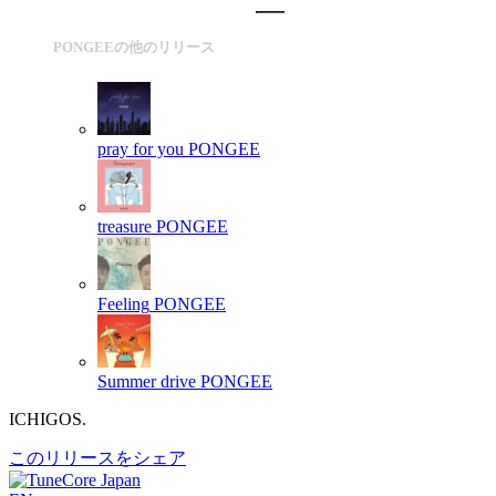
PONGEEの他のリリース
pray for you
PONGEE
treasure
PONGEE
Feeling
PONGEE
Summer drive
PONGEE
ICHIGOS.
このリリースをシェア