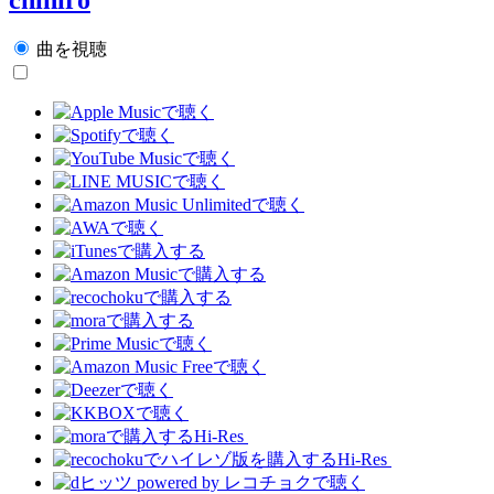
曲を視聴
Hi-Res
Hi-Res