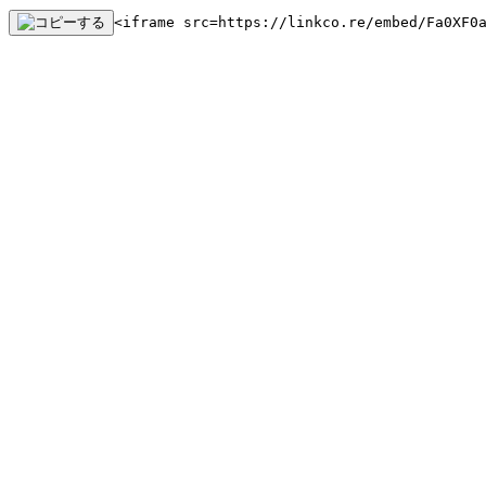
<iframe src=https://linkco.re/embed/Fa0XF0