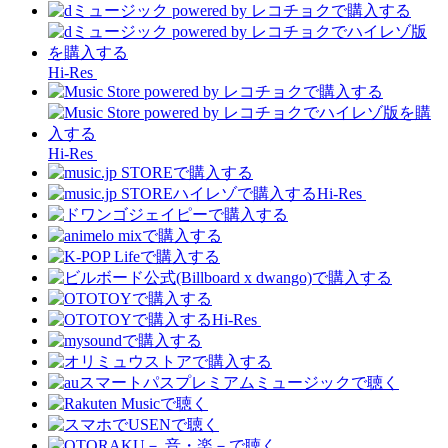
Hi-Res
Hi-Res
Hi-Res
Hi-Res