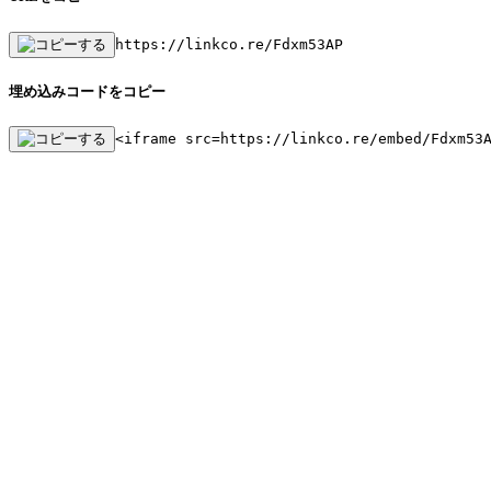
https://linkco.re/Fdxm53AP
埋め込みコードをコピー
<iframe src=https://linkco.re/embed/Fdxm53