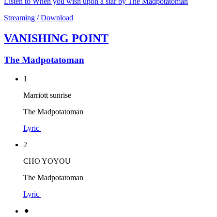
Listen to When you wish upon a star by The Madpotatoman
Streaming / Download
VANISHING POINT
The Madpotatoman
1
Marriott sunrise
The Madpotatoman
Lyric
2
CHO YOYOU
The Madpotatoman
Lyric
⚫︎