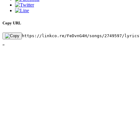
Copy URL
https://linkco.re/FeDvnG4H/songs/2749597/lyrics
"