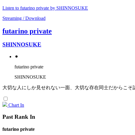
Listen to futarino private by SHINNOSUKE
Streaming / Download
futarino private
SHINNOSUKE
⚫︎
futarino private
SHINNOSUKE
大切な人にしか見せれない一面、大切な存在同士だからこそ認め合
Chart In
Past Rank In
futarino private