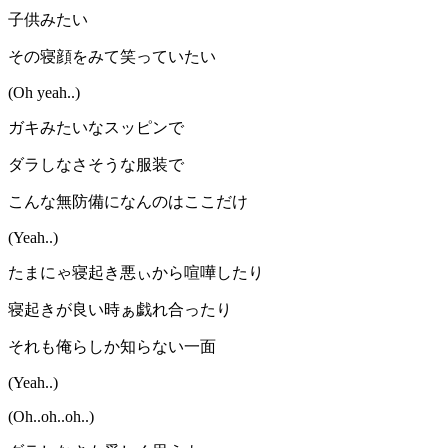
子供みたい
その寝顔をみて笑っていたい
(Oh yeah..)
ガキみたいなスッピンで
ダラしなさそうな服装で
こんな無防備になんのはここだけ
(Yeah..)
たまにゃ寝起き悪ぃから喧嘩したり
寝起きが良い時ぁ戯れ合ったり
それも俺らしか知らない一面
(Yeah..)
(Oh..oh..oh..)