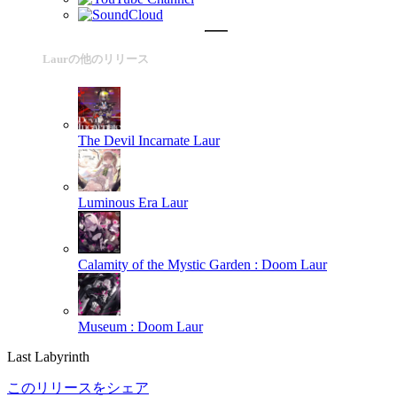
Laurの他のリリース
The Devil Incarnate
Laur
Luminous Era
Laur
Calamity of the Mystic Garden : Doom
Laur
Museum : Doom
Laur
Last Labyrinth
このリリースをシェア