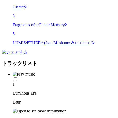
Glacier
3
Fragments of a Gentle Memory
5
LUMIS:ETHER* (feat. M1shamo & □□□□□□)
トラックリスト
1
Luminous Era
Laur