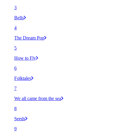
3
Bells
4
The Dream Pop
5
How to Fly
6
Folktales
7
We all came from the sea
8
Seeds
9