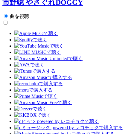
市野聡 やさぐれDOGGY
曲を視聴