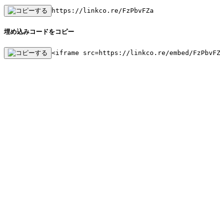
https://linkco.re/FzPbvFZa
埋め込みコードをコピー
<iframe src=https://linkco.re/embed/FzPbvF