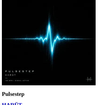
Pulsestep
HΛRÜT