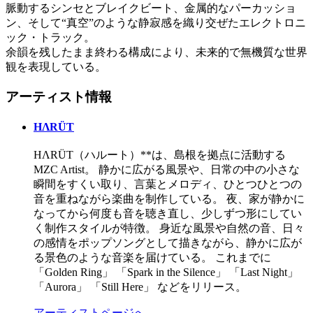
脈動するシンセとブレイクビート、金属的なパーカッショ
ン、そして“真空”のような静寂感を織り交ぜたエレクトロニ
ック・トラック。
余韻を残したまま終わる構成により、未来的で無機質な世界
観を表現している。
アーティスト情報
HΛRÜT
HΛRÜT（ハルート）**は、島根を拠点に活動する
MZC Artist。 静かに広がる風景や、日常の中の小さな
瞬間をすくい取り、言葉とメロディ、ひとつひとつの
音を重ねながら楽曲を制作している。 夜、家が静かに
なってから何度も音を聴き直し、少しずつ形にしてい
く制作スタイルが特徴。 身近な風景や自然の音、日々
の感情をポップソングとして描きながら、静かに広が
る景色のような音楽を届けている。 これまでに
「Golden Ring」 「Spark in the Silence」 「Last Night」
「Aurora」 「Still Here」 などをリリース。
アーティストページへ