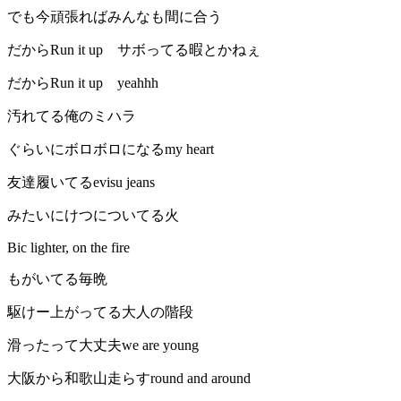
でも今頑張ればみんなも間に合う
だからRun it up サボってる暇とかねぇ
だからRun it up yeahhh
汚れてる俺のミハラ
ぐらいにボロボロになるmy heart
友達履いてるevisu jeans
みたいにけつについてる火
Bic lighter, on the fire
もがいてる毎晩
駆けー上がってる大人の階段
滑ったって大丈夫we are young
大阪から和歌山走らすround and around