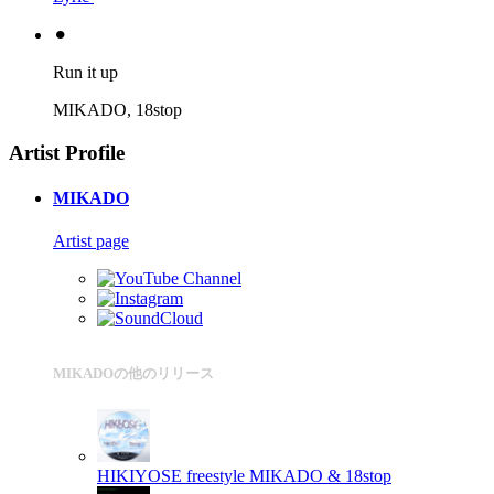
⚫︎
Run it up
MIKADO, 18stop
Artist Profile
MIKADO
Artist page
MIKADOの他のリリース
HIKIYOSE freestyle
MIKADO & 18stop