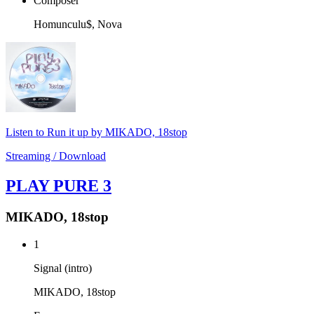
Composer
Homunculu$, Nova
Listen to Run it up by MIKADO, 18stop
Streaming / Download
PLAY PURE 3
MIKADO, 18stop
1
Signal (intro)
MIKADO, 18stop