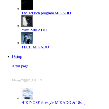
The get rich program
MIKADO
Yutta
MIKADO
TECH
MIKADO
18stop
Artist page
18stopの他のリリース
HIKIYOSE freestyle
MIKADO & 18stop