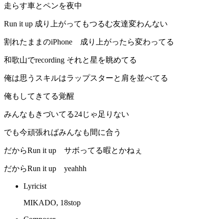
走らす車とペンを夜中
Run it up 成り上がってもつるむ友達変わんない
割れたままのiPhone 成り上がったら変わってる
和歌山でrecording それと星を眺めてる
俺は思うスキルはラップスターと肩を並べてる
俺もしてきてる覚醒
みんなもきづいてる24じゃ足りない
でも今頑張ればみんなも間に合う
だからRun it up サボってる暇とかねぇ
だからRun it up yeahhh
Lyricist
MIKADO, 18stop