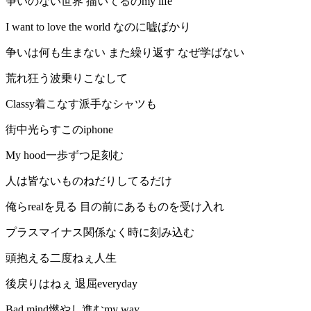
争いのない世界 描いてるのmy life
I want to love the world なのに嘘ばかり
争いは何も生まない また繰り返す なぜ学ばない
荒れ狂う波乗りこなして
Classy着こなす派手なシャツも
街中光らすこのiphone
My hood一歩ずつ足刻む
人は皆ないものねだりしてるだけ
俺らrealを見る 目の前にあるものを受け入れ
プラスマイナス関係なく時に刻み込む
頭抱える二度ねぇ人生
後戻りはねぇ 退屈everyday
Bad mind燃やし進むmy way