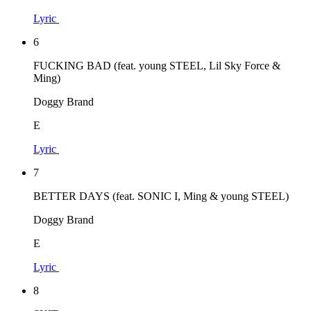
Lyric
6
FUCKING BAD (feat. young STEEL, Lil Sky Force &
Ming)
Doggy Brand
E
Lyric
7
BETTER DAYS (feat. SONIC I, Ming & young STEEL)
Doggy Brand
E
Lyric
8