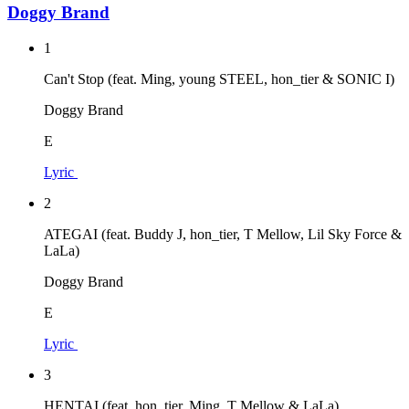
Doggy Brand
1
Can't Stop (feat. Ming, young STEEL, hon_tier & SONIC I)
Doggy Brand
E
Lyric
2
ATEGAI (feat. Buddy J, hon_tier, T Mellow, Lil Sky Force &
LaLa)
Doggy Brand
E
Lyric
3
HENTAI (feat. hon_tier, Ming, T Mellow & LaLa)