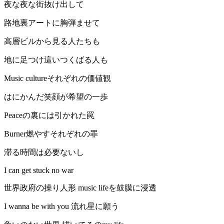
夜な夜な街抜け出して
路地裏アートに胸弾ませて
高層ビルから見る人たちも
地に足つけ這いつくばる人も
Music cultureそれぞれの価値観
はにかんだ笑顔が希望の一歩
Peaceの裏には引かれた罠
Burner燃やすそれぞれの罪
滞る時間は必要ないし
I can get stuck no war
世界政府の操り人形 music lifeを鼓膜に浸透
I wanna be with you 流れ星に願う