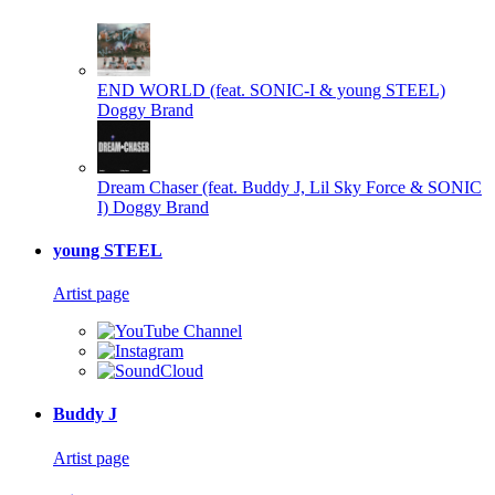
END WORLD (feat. SONIC-I & young STEEL)
Doggy Brand
Dream Chaser (feat. Buddy J, Lil Sky Force & SONIC
I)
Doggy Brand
young STEEL
Artist page
Buddy J
Artist page