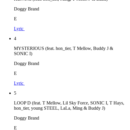
Doggy Brand
E
Lyric
4
MYSTERIOUS (feat. hon_tier, T Mellow, Buddy J &
SONIC I)
Doggy Brand
E
Lyric
5
LOOP D (feat. T Mellow, Lil Sky Force, SONIC I, T Hays,
hon_tier, young STEEL, LaLa, Ming & Buddy J)
Doggy Brand
E