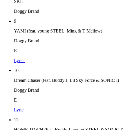
SKIT
Doggy Brand
9
YAMI (feat. young STEEL, Ming & T Mellow)
Doggy Brand
E
Lyric
10
Dream Chaser (feat. Buddy J, Lil Sky Force & SONIC I)
Doggy Brand
E
Lyric
11
HOME TOWN (feat. Buddy J, young STEEL & SONIC I)