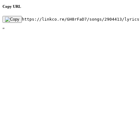
Copy URL
https://linkco.re/GH8rFaD7/songs/2904413/lyrics
"