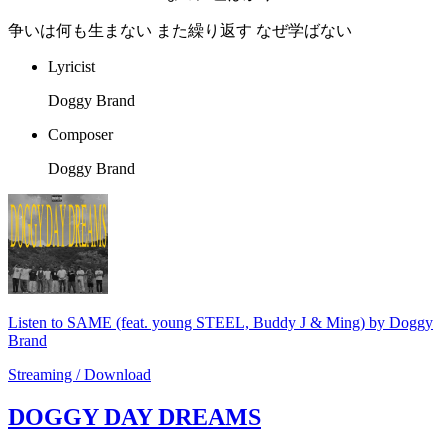
争いは何も生まない また繰り返す なぜ学ばない
Lyricist
Doggy Brand
Composer
Doggy Brand
Listen to SAME (feat. young STEEL, Buddy J & Ming) by Doggy
Brand
Streaming / Download
DOGGY DAY DREAMS