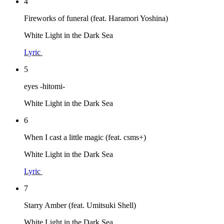
4
Fireworks of funeral (feat. Haramori Yoshina)
White Light in the Dark Sea
Lyric
5
eyes -hitomi-
White Light in the Dark Sea
6
When I cast a little magic (feat. csms+)
White Light in the Dark Sea
Lyric
7
Starry Amber (feat. Umitsuki Shell)
White Light in the Dark Sea