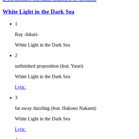
White Light in the Dark Sea
1
Ray -hikari-
White Light in the Dark Sea
2
unfinished proposition (feat. Yuuri)
White Light in the Dark Sea
Lyric
3
far away dazzling (feat. Hakono Nakami)
White Light in the Dark Sea
Lyric