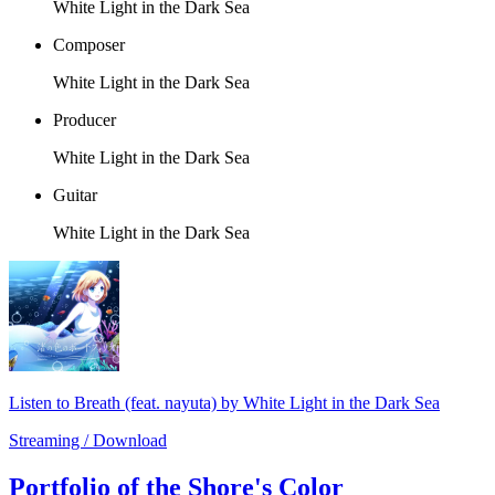
White Light in the Dark Sea
Composer
White Light in the Dark Sea
Producer
White Light in the Dark Sea
Guitar
White Light in the Dark Sea
Listen to Breath (feat. nayuta) by White Light in the Dark Sea
Streaming / Download
Portfolio of the Shore's Color