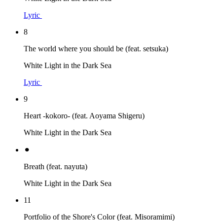
Lyric
8
The world where you should be (feat. setsuka)
White Light in the Dark Sea
Lyric
9
Heart -kokoro- (feat. Aoyama Shigeru)
White Light in the Dark Sea
⚫︎
Breath (feat. nayuta)
White Light in the Dark Sea
11
Portfolio of the Shore's Color (feat. Misoramimi)