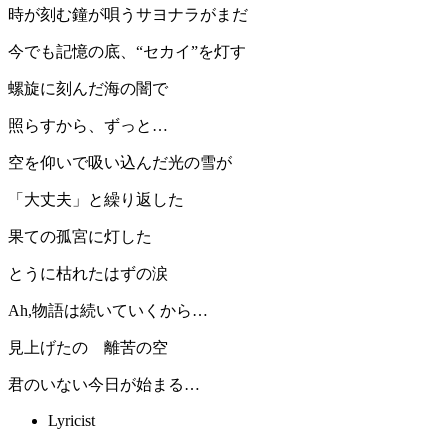
時が刻む鐘が唄うサヨナラがまだ
今でも記憶の底、“セカイ”を灯す
螺旋に刻んだ海の闇で
照らすから、ずっと…
空を仰いで吸い込んだ光の雪が
「大丈夫」と繰り返した
果ての孤宮に灯した
とうに枯れたはずの涙
Ah,物語は続いていくから…
見上げたの 離苦の空
君のいない今日が始まる…
Lyricist