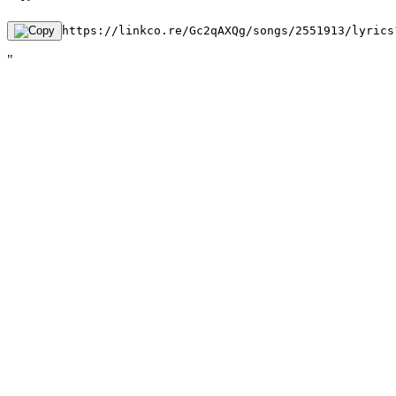
https://linkco.re/Gc2qAXQg/songs/2551913/lyrics
"