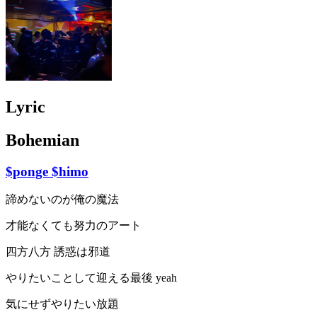
Lyric
Bohemian
$ponge $himo
諦めないのが俺の魔法
才能なくても努力のアート
四方八方 誘惑は邪道
やりたいことして迎える最後 yeah
気にせずやりたい放題