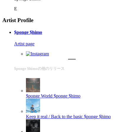
E
Artist Profile
$ponge $himo
Artist page
$ponge $himoの他のリリース
$ponge World
$ponge $himo
Keep it real / Back to the basic
$ponge $himo