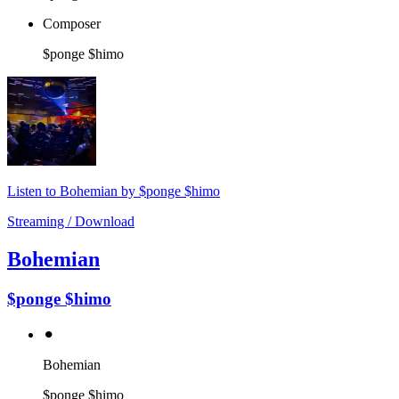
Composer
$ponge $himo
Listen to Bohemian by $ponge $himo
Streaming / Download
Bohemian
$ponge $himo
⚫︎
Bohemian
$ponge $himo