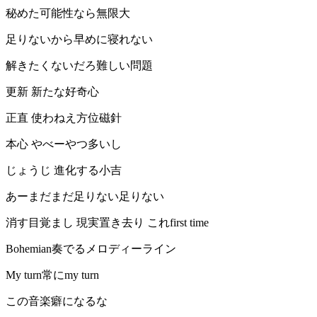
秘めた可能性なら無限大
足りないから早めに寝れない
解きたくないだろ難しい問題
更新 新たな好奇心
正直 使わねえ方位磁針
本心 やべーやつ多いし
じょうじ 進化する小吉
あーまだまだ足りない足りない
消す目覚まし 現実置き去り これfirst time
Bohemian奏でるメロディーライン
My turn常にmy turn
この音楽癖になるな