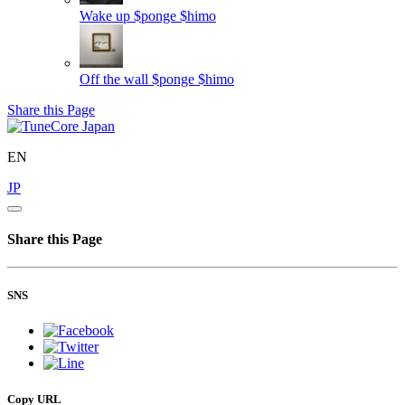
Wake up
$ponge $himo
Off the wall
$ponge $himo
Share this Page
EN
JP
Share this Page
SNS
Copy URL