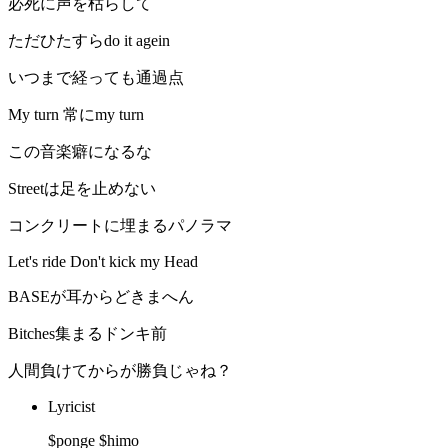
必死に声を枯らして
ただひたすらdo it agein
いつまで経っても通過点
My turn 常にmy turn
この音楽癖になるな
Streetは足を止めない
コンクリートに埋まるパノラマ
Let's ride Don't kick my Head
BASEが耳からどきまへん
Bitches集まるドンキ前
人間負けてからが勝負じゃね？
Lyricist
$ponge $himo