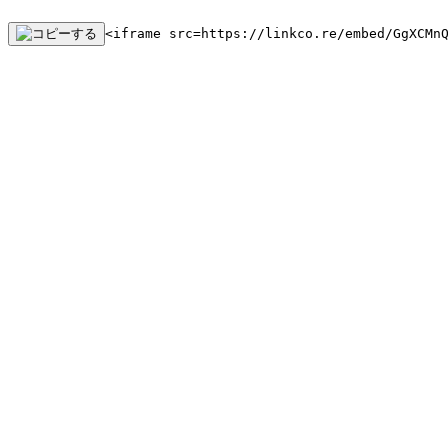
<iframe src=https://linkco.re/embed/GgXCMn