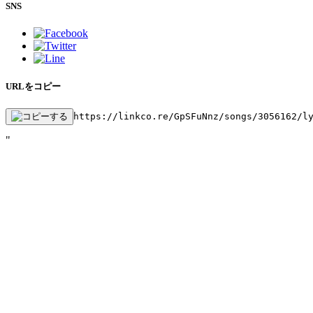
SNS
URLをコピー
https://linkco.re/GpSFuNnz/songs/3056162/l
"