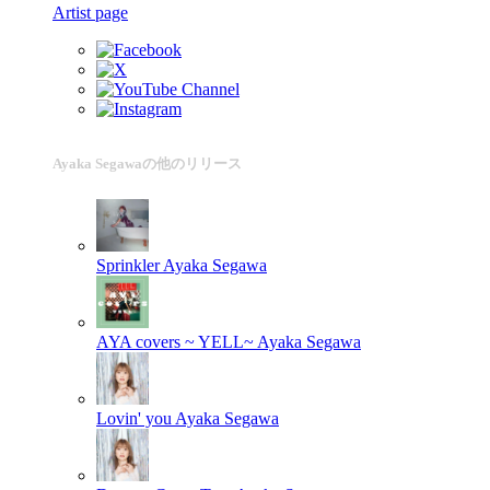
Artist page
Ayaka Segawaの他のリリース
Sprinkler
Ayaka Segawa
AYA covers ~ YELL~
Ayaka Segawa
Lovin' you
Ayaka Segawa