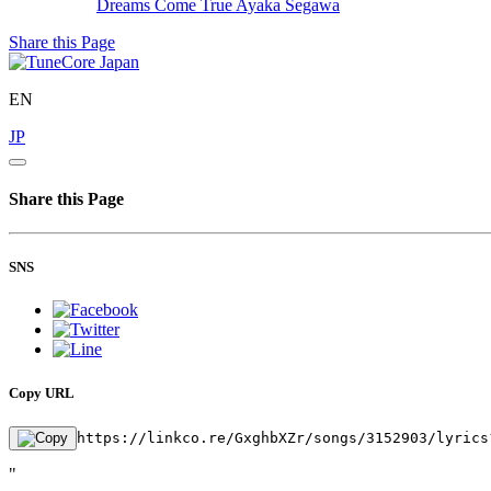
Dreams Come True
Ayaka Segawa
Share this Page
EN
JP
Share this Page
SNS
Copy URL
https://linkco.re/GxghbXZr/songs/3152903/lyrics
"