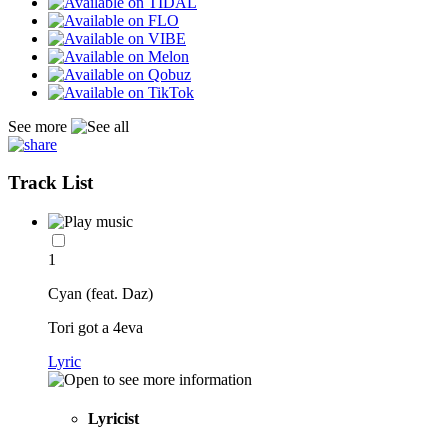
See more
Track List
1
Cyan (feat. Daz)
Tori got a 4eva
Lyric
Lyricist