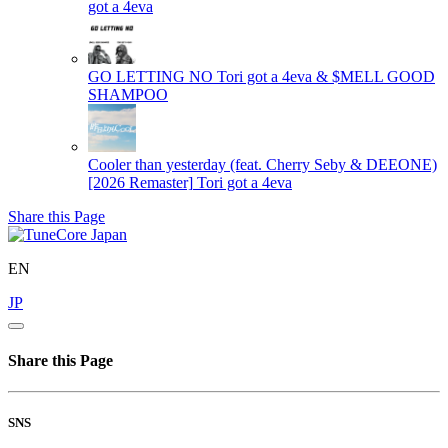
got a 4eva
GO LETTING NO
Tori got a 4eva & $MELL GOOD
SHAMPOO
Cooler than yesterday (feat. Cherry Seby & DEEONE)
[2026 Remaster]
Tori got a 4eva
Share this Page
EN
JP
Share this Page
SNS