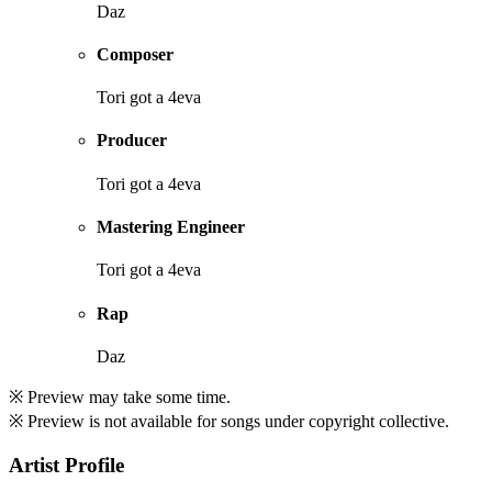
Daz
Composer
Tori got a 4eva
Producer
Tori got a 4eva
Mastering Engineer
Tori got a 4eva
Rap
Daz
※ Preview may take some time.
※ Preview is not available for songs under copyright collective.
Artist Profile