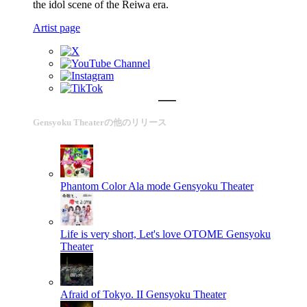
the idol scene of the Reiwa era.
Artist page
Gensyoku Theaterの他のリリース
Phantom Color Ala mode
Gensyoku Theater
Life is very short, Let's love OTOME
Gensyoku
Theater
Afraid of Tokyo. II
Gensyoku Theater