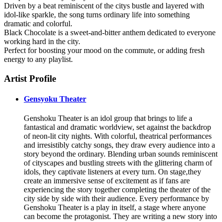
Driven by a beat reminiscent of the citys bustle and layered with
idol-like sparkle, the song turns ordinary life into something
dramatic and colorful.
Black Chocolate is a sweet-and-bitter anthem dedicated to everyone
working hard in the city.
Perfect for boosting your mood on the commute, or adding fresh
energy to any playlist.
Artist Profile
Gensyoku Theater
Genshoku Theater is an idol group that brings to life a
fantastical and dramatic worldview, set against the backdrop
of neon-lit city nights. With colorful, theatrical performances
and irresistibly catchy songs, they draw every audience into a
story beyond the ordinary. Blending urban sounds reminiscent
of cityscapes and bustling streets with the glittering charm of
idols, they captivate listeners at every turn. On stage,they
create an immersive sense of excitement as if fans are
experiencing the story together completing the theater of the
city side by side with their audience. Every performance by
Genshoku Theater is a play in itself, a stage where anyone
can become the protagonist. They are writing a new story into