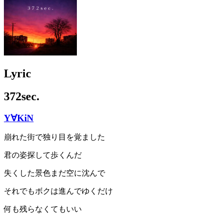
Lyric
372sec.
Y∀KiN
崩れた街で独り目を覚ました
君の姿探して歩くんだ
失くした景色まだ空に沈んで
それでもボクは進んでゆくだけ
何も残らなくてもいい