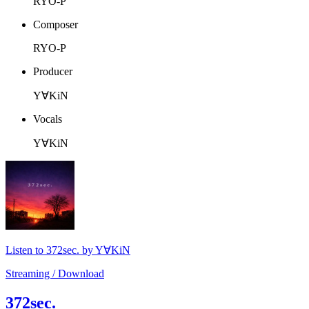
RYO-P
Composer
RYO-P
Producer
Y∀KiN
Vocals
Y∀KiN
Listen to 372sec. by Y∀KiN
Streaming / Download
372sec.