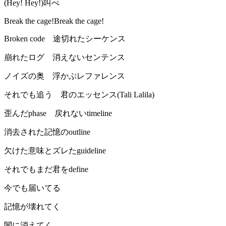
(Hey! Hey!)叫べ
Break the cage!Break the cage!
Broken code 途切れたシーケンス
崩れたログ 消えないセンテンス
ノイズの奥 浮かぶレファレンス
それでも追う 君のエッセンス(Tali Lalila)
歪んだphase 戻れないtimeline
消去された記憶のoutline
欠けた意味とズレたguideline
それでもまだ君をdefine
今でも届いてる
記憶が壊れてく
闇に消えてく