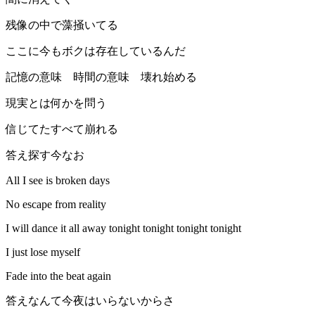
残像の中で藻掻いてる
ここに今もボクは存在しているんだ
記憶の意味 時間の意味 壊れ始める
現実とは何かを問う
信じてたすべて崩れる
答え探す今なお
All I see is broken days
No escape from reality
I will dance it all away tonight tonight tonight tonight
I just lose myself
Fade into the beat again
答えなんて今夜はいらないからさ