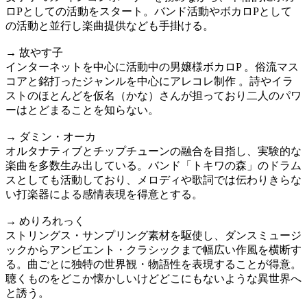
ロPとしての活動をスタート。バンド活動やボカロPとして
の活動と並行し楽曲提供なども手掛ける。
→ 故やす子
インターネットを中心に活動中の男嬢様ボカロP 。俗流マス
コアと銘打ったジャンルを中心にアレコレ制作 。詩やイラ
ストのほとんどを仮名（かな）さんが担っており二人のパワ
ーはとどまることを知らない。
→ ダミン・オーカ
オルタナティブとチップチューンの融合を目指し、実験的な
楽曲を多数生み出している。バンド「トキワの森」のドラム
スとしても活動しており、メロディや歌詞では伝わりきらな
い打楽器による感情表現を得意とする。
→ めりろれっく
ストリングス・サンプリング素材を駆使し、ダンスミュージ
ックからアンビエント・クラシックまで幅広い作風を横断す
る。曲ごとに独特の世界観・物語性を表現することが得意。
聴くものをどこか懐かしいけどどこにもないような異世界へ
と誘う。