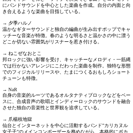
にバンドサウンドを中心とした楽曲を作成。自分の内面と向
き合えるような楽曲を目指している。
→ 夕季ハルノ
温かなギターサウンドと独自の編曲が生み出すポップでキャ
ッチーな音楽が特徴。春のような明るさと温かさの中に漂う
どこか切ない雰囲気がリスナーを惹き付ける。
→ ねこぜなおとこ
邦ロックに強い影響を受け、キャッチーなメロディ・一筋縄
では行かないアレンジにこだわった楽曲を制作。独特な形態
でのフィジカルリリースや、たまにつくるおもしろショート
チューンも特徴。
→ NaR
自身の音楽的ルーツであるオルタナティブロックなどをベー
スに、合成音声の歌唱とインディーロックのサウンドを融合
させた独自の音楽性と世界観を追求している。
→ 爪楊枝地獄
仙台とインターネットを中心に活動するバンド”カリカヌル
女子子”のメインコンポーザーを務めながら、本格的にボカ