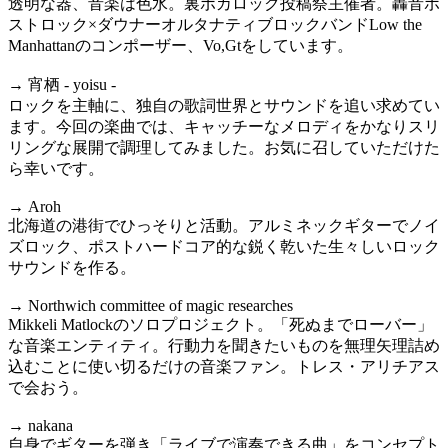
透明な器、音楽は色水。裏ボカロック投稿祭主催者。轟音ポ
ストロック×ダウナーオルタナティブロックバンドLow the
Manhattanのコンポーザー、Vo,Gtをしています。
→ 宵栖 - yoisu -
ロックを主軸に、独自の歌詞世界とサウンドを追い求めてい
ます。今回の楽曲では、キャッチーなメロディをかなりスリ
リングな展開で調理してみました。お気に召していただけた
ら幸いです。
→ Aroh
北海道の港街でひっそりと活動。アルミネックギターでノイ
ズロック、ポストハードコア的な鋭く乾いた生々しいロック
サウンドを作る。
→ Northwich committee of magic researches
Mikkeli Matlockのソロプロジェクト。「死ぬまでローバー」
な音楽エンティティ。行動力を聞きたいものを無理矢理詰め
込むことに使い切るだけの音楽ファン。トレス・アリチアス
で会おう。
→ nakana
自身でギターを弾き「ライブで演奏できる曲」をコンセプト