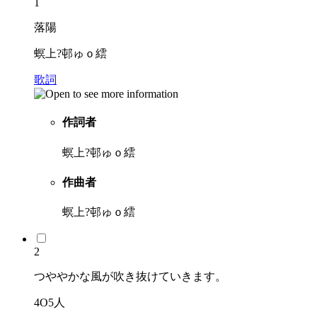
1
落陽
螟上?邨ゅｏ繧
歌詞
作詞者
螟上?邨ゅｏ繧
作曲者
螟上?邨ゅｏ繧
2
つややかな風が吹き抜けていきます。
4O5人