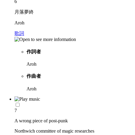
6
月落夢終
Aroh
歌詞
作詞者
Aroh
作曲者
Aroh
7
A wrong piece of post-punk
Northwich committee of magic researches