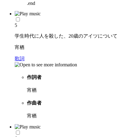
.end
5
学生時代に人を殺した、20歳のアイツについて
宵栖
歌詞
作詞者
宵栖
作曲者
宵栖