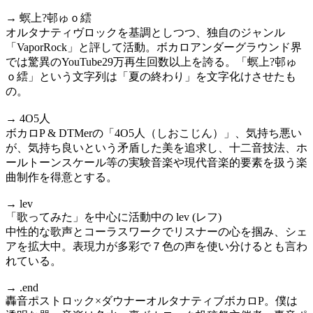
→ 螟上?邨ゅｏ繧
オルタナティヴロックを基調としつつ、独自のジャンル
「VaporRock」と評して活動。ボカロアンダーグラウンド界
では驚異のYouTube29万再生回数以上を誇る。「螟上?邨ゅ
ｏ繧」という文字列は「夏の終わり」を文字化けさせたも
の。
→ 4O5人
ボカロP & DTMerの「4O5人（しおこじん）」、気持ち悪い
が、気持ち良いという矛盾した美を追求し、十二音技法、ホ
ールトーンスケール等の実験音楽や現代音楽的要素を扱う楽
曲制作を得意とする。
→ lev
「歌ってみた」を中心に活動中の lev (レフ)
中性的な歌声とコーラスワークでリスナーの心を掴み、シェ
アを拡大中。表現力が多彩で７色の声を使い分けるとも言わ
れている。
→ .end
轟音ポストロック×ダウナーオルタナティブボカロP。僕は