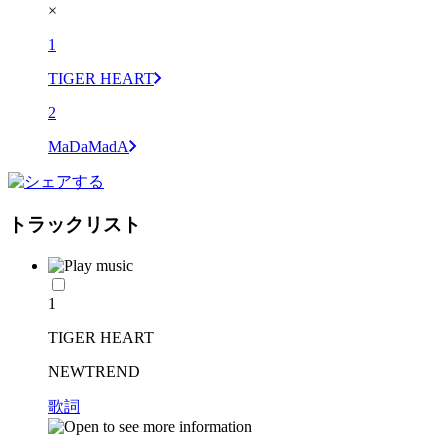
×
1
TIGER HEART
2
MaDaMadA
トラックリスト
1
TIGER HEART
NEWTREND
歌詞