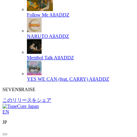
Follow Me
AllADDZ
NARUTO
AllADDZ
Menthol Talk
AllADDZ
YES WE CAN (feat. CARRY)
AllADDZ
SEVEN$RAISE
このリリースをシェア
EN
JP