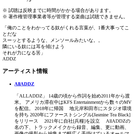
※ 試聴は反映までに時間がかかる場合があります。
※ 著作権管理事業者等が管理する楽曲は試聴できません。
「俺のことをわかってる奴がくれる言葉が、1番大事ってこ
とだな
スーッとするような、メンソールみたいな。。
隣にいる奴には耳を傾けよう
それが力になる筈」
ADDZ
アーティスト情報
AllADDZ
「ALLADDZ」 14歳の頃から作詞を始め2011年から渡
米。 アメリカ滞在中はKFS Entertainmentから数々のMV
を配信。 2018年に帰国 地元岸和田市にスタジオ環境
を持ち 2020年にファーストシングル[Jasmine Tea Black]
をリリース 2021年に自社[兵糧]を設立 AllADDZの
名の下、トラックメイクから録音、編集、更に動画、
画像の撮影から編集まで幅広く手掛けているオールマ