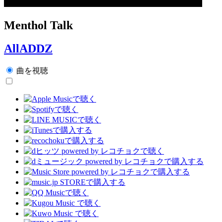
Menthol Talk
AllADDZ
曲を視聴