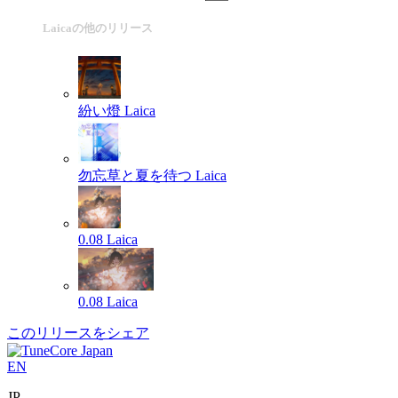
Laicaの他のリリース
紛い燈
Laica
勿忘草と夏を待つ
Laica
0.08
Laica
0.08
Laica
このリリースをシェア
EN
JP