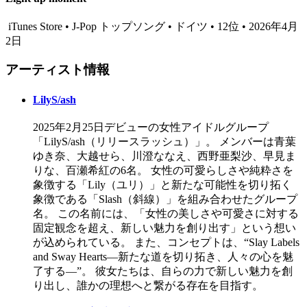
iTunes Store • J-Pop トップソング • ドイツ • 12位 • 2026年4月
2日
アーティスト情報
LilyS/ash
2025年2月25日デビューの女性アイドルグループ
「LilyS/ash（リリースラッシュ）」。 メンバーは青葉
ゆき奈、大越せら、川澄ななえ、西野亜梨沙、早見ま
りな、百瀬希紅の6名。 女性の可愛らしさや純粋さを
象徴する「Lily（ユリ）」と新たな可能性を切り拓く
象徴である「Slash（斜線）」を組み合わせたグループ
名。 この名前には、「女性の美しさや可愛さに対する
固定観念を超え、新しい魅力を創り出す」という想い
が込められている。 また、コンセプトは、“Slay Labels
and Sway Hearts—新たな道を切り拓き、人々の心を魅
了する—”。 彼女たちは、自らの力で新しい魅力を創
り出し、誰かの理想へと繋がる存在を目指す。