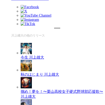
川上雄大の他のリリース
今生
川上雄大
秋のはじまり
川上雄大
掴め！夢を！〜栗山高校女子硬式野球部応援歌〜
川上雄大