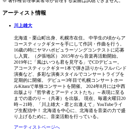
※ 著作権管理事業者等が管理する楽曲は試聴できません。
アーティスト情報
川上雄大
北海道・栗山町出身、札幌市在住。 中学生の頃からア
コースティックギターを手にして作詞・作曲を行う。
16歳の時にヤマハポピュラーソングコンテストに応募
し入賞。（夕張地区） 2015年から音楽再活動開始。
2019年に「風はいつも君を見守る」でCDデビュー。
アコースティックギター1本で弾き語りからフルバンド
演奏など、多彩な演奏スタイルでコンサートライブを
定期的に開催。 デビュー3年目で札幌コンサートホー
ルKitaraで単独コンサートを開催。 2024年8月には中西
出版より『哲学者とアーティストたち』～表現に至る
までの道のり～（共著）を出版。 現在、毎週火曜日20
時～21時、「川上雄大・君と出逢えて」YouTubeライ
ブ生配信中！ 北海道を中心に、北海道を音楽の力で盛
り上げるために、音楽活動を行っている。
アーティストページへ