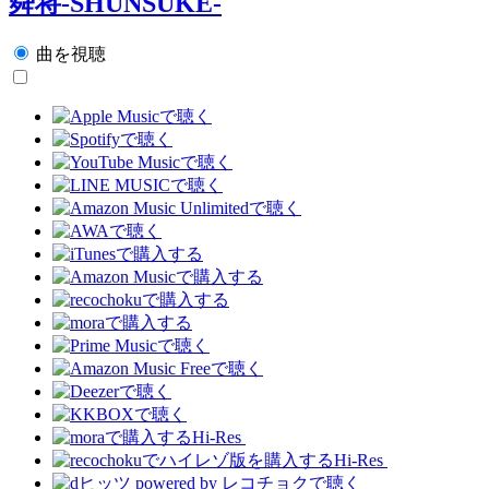
舜将-SHUNSUKE-
曲を視聴
Hi-Res
Hi-Res