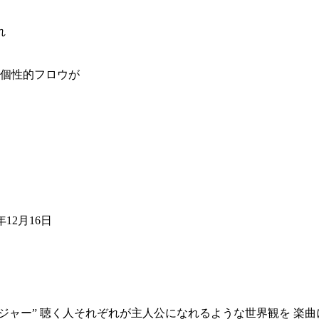
れ
mcの個性的フロウが
3年12月16日
ッセンジャー” 聴く人それぞれが主人公になれるような世界観を