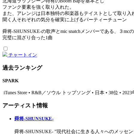
北海道ラップシーン特有のBoom Bapを基本とし
ファンク要素を強く取り入れた。
また、アレンジは日本独特の和楽器もテイストとして取り入
聞く人それぞれの気分を確実に上げるパーティーチューン
舜将-SHUNSUKE-の歌声とmic snatchメンバーである、３
完璧に混ざり合った1曲
チャートイン
過去ランキング
SPARK
iTunes Store • R&B／ソウル トップソング • 日本 • 38位 • 202
アーティスト情報
舜将-SHUNSUKE-
舜将-SHUNSUKE- ”現代社会に生きる人々へのメ