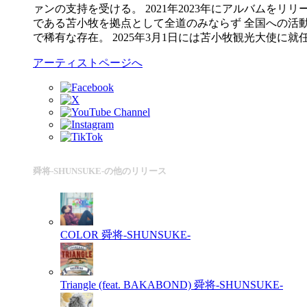
ァンの支持を受ける。 2021年2023年にアルバムをリリ
である苫小牧を拠点として全道のみならず 全国への活
で稀有な存在。 2025年3月1日には苫小牧観光大使に就
アーティストページへ
舜将-SHUNSUKE-の他のリリース
COLOR
舜将-SHUNSUKE-
Triangle (feat. BAKABOND)
舜将-SHUNSUKE-