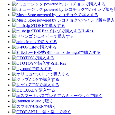
Hi-Res
Hi-Res