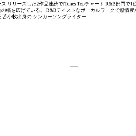
ース リリースした2作品連続でiTunes Topチャート R&B部
動の幅を広げている。 R&Bテイストなボーカルワークで感情
任 苫小牧出身の シンガーソングライター