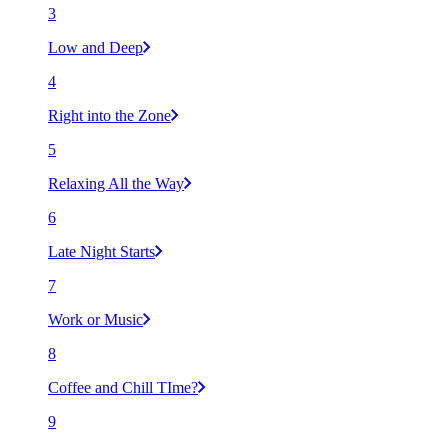
3
Low and Deep
4
Right into the Zone
5
Relaxing All the Way
6
Late Night Starts
7
Work or Music
8
Coffee and Chill TIme?
9