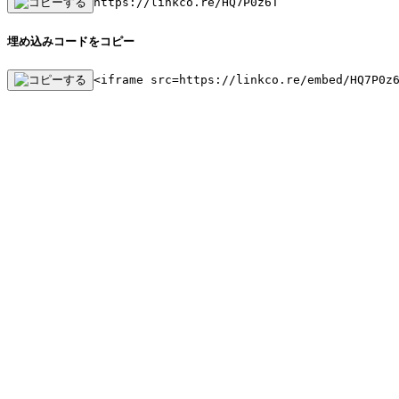
https://linkco.re/HQ7P0z6T
埋め込みコードをコピー
<iframe src=https://linkco.re/embed/HQ7P0z