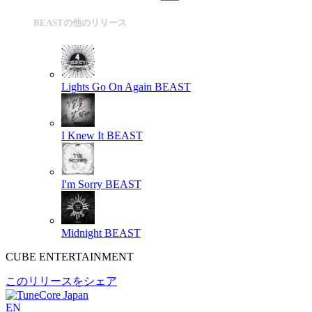
BEASTの他のリリース
Lights Go On Again
BEAST
I Knew It
BEAST
I'm Sorry
BEAST
Midnight
BEAST
CUBE ENTERTAINMENT
このリリースをシェア
EN