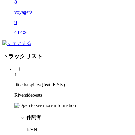
8
voyager
9
CPG
トラックリスト
1
little happines (feat. KYN)
Riversidebeatz
作詞者
KYN