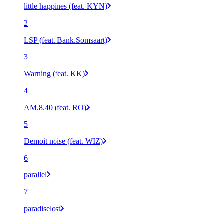
little happines (feat. KYN)
2
LSP (feat. Bank.Somsaart)
3
Warning (feat. KK)
4
AM.8.40 (feat. RO)
5
Demoit noise (feat. WIZ)
6
parallel
7
paradiselost