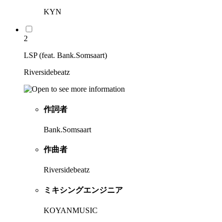
KYN
2
LSP (feat. Bank.Somsaart)
Riversidebeatz
作詞者
Bank.Somsaart
作曲者
Riversidebeatz
ミキシングエンジニア
KOYANMUSIC